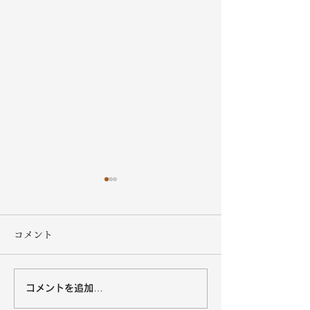
コメント
コメントを追加…
沖縄黒糖８月の営業カレ
オキハムキッチ