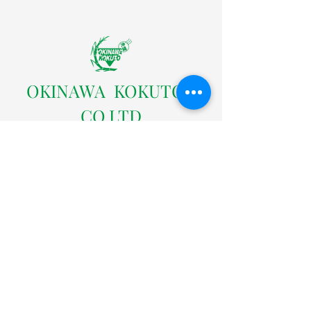
ンダー
営業カレンダー
​OKINAWA KOKUTOU
CO.LTD
株式会社沖縄黒糖
〒904-0301 沖縄県中頭郡読谷村字座喜味2822番地の
３
TEL：098-958-4005（代表）
FAX：098-958-4004
沖縄黒糖ネットショップ