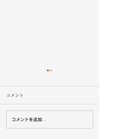
コメント
コメントを追加…
沖縄黒糖８月の営業カレ
オキハムキッチ
ンダー
営業カレンダー