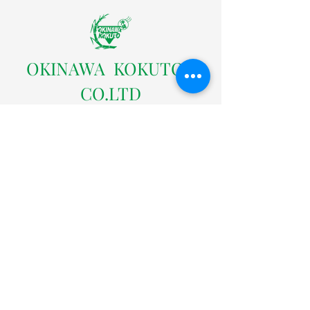
​OKINAWA KOKUTOU
CO.LTD
株式会社沖縄黒糖
〒904-0301 沖縄県中頭郡読谷村字座喜味2822番地の
３
TEL：098-958-4005（代表）
FAX：098-958-4004
沖縄黒糖ネットショップ