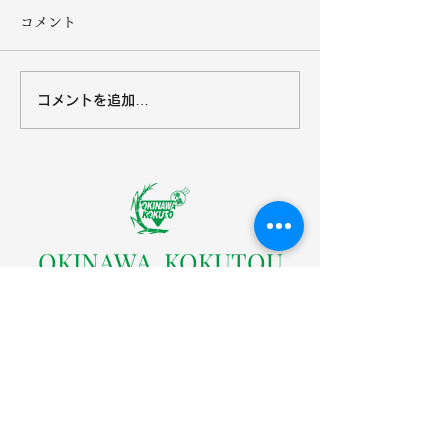
コメント
コメントを追加…
沖縄黒糖８月の営業カレ
オキハムキッチ
ンダー
営業カレンダー
​OKINAWA KOKUTOU
CO.LTD
株式会社沖縄黒糖
〒904-0301 沖縄県中頭郡読谷村字座喜味2822番地の
３
TEL：098-958-4005（代表）