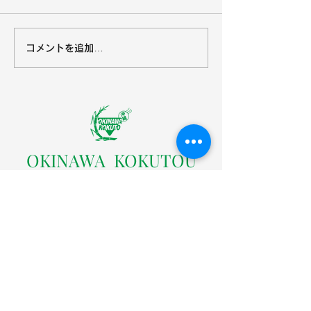
コメントを追加…
沖縄黒糖８月の営業カレ
オキハムキッチ
ンダー
営業カレンダー
​OKINAWA KOKUTOU
CO.LTD
株式会社沖縄黒糖
〒904-0301 沖縄県中頭郡読谷村字座喜味2822番地の
３
TEL：098-958-4005（代表）
FAX：098-958-4004