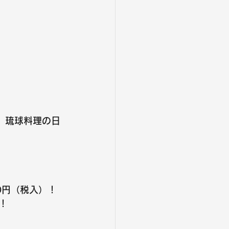
、琉球料理の日
0円
（税入）！
！