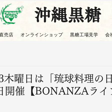
沖縄黒糖
直売店
オンラインショップ
黒糖工場見学
会
第3木曜日は「琉球料理の
7日開催【BONANZAライ