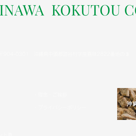
KINAWA KOKUTOU C
株式会社沖縄黒糖
〒904-0301 沖縄県中頭郡読谷村字座喜味2822番地の３
-958-4005（代表）
FAX：098-958
・理念・ご挨拶
沖
・プライバシーポリシー
ント券