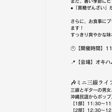
また、暑い季節にピ
●
「黒糖ぜんざい」
さらに、お食事にプ
ます！
すっきり爽やかな味
🕚【開催時間】11
📍【会場】オキ
🎶ミニ三線ライ
三線とギターの男女
沖縄民謡からポップ
【1部】11:30〜11
【2部】12:30〜12