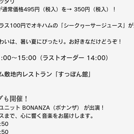
ッタリ
が通常価格495円（税入）を→ 
350円
（税入）！
ラス
100円
でオキハムの
「シークヮーサージュース」が
わいは、暑い夏にぴったり。お好きなだけどうぞ！
:00〜15:00（ラストオーダー 14:00）
ハム敷地内レストラン「すっぽん館」
ブも開催！
ユニット 
BONANZA（ボナンザ）
 が出演！
スまで、心に響く音楽をお届けします。
:50
:50