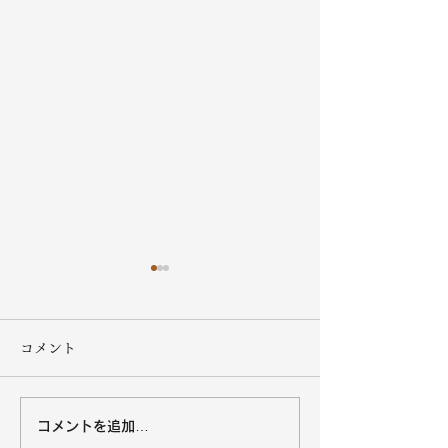
コメント
コメントを追加…
沖縄黒糖８月の営業カレ
オキハムキッチ