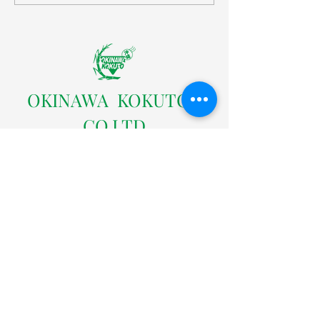
ンダー
営業カレンダー
​OKINAWA KOKUTOU
CO.LTD
株式会社沖縄黒糖
〒904-0301 沖縄県中頭郡読谷村字座喜味2822番地の
３
TEL：098-958-4005（代表）
FAX：098-958-4004
沖縄黒糖ネットショップ