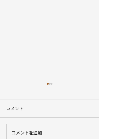
コメント
コメントを追加…
沖縄黒糖８月の営業カレ
オキハムキッチ