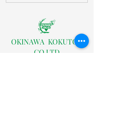
ンダー
営業カレンダー
​OKINAWA KOKUTOU
CO.LTD
株式会社沖縄黒糖
〒904-0301 沖縄県中頭郡読谷村字座喜味2822番地の
３
TEL：098-958-4005（代表）
FAX：098-958-4004
沖縄黒糖ネットショップ