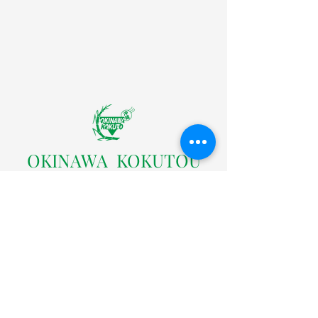
​OKINAWA KOKUTOU
CO.LTD
株式会社沖縄黒糖
〒904-0301 沖縄県中頭郡読谷村字座喜味2822番地の
３
TEL：098-958-4005（代表）
FAX：098-958-4004