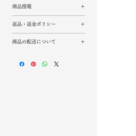
商品情報
商品の詳細を入力してください。サイ
返品・返金ポリシー
ズ、素材、取扱説明に加え、商品の特
徴やおすすめのポイントなどを説明し
返品・返金ポリシーを入力してくださ
ましょう。
商品の配送について
い。顧客が商品に満足しなかった場合
や、不備があった場合に行う手続きの
配送地域、料金、所要時間、梱包な
手順などを説明しましょう。内容を明
ど、商品の配送に関する情報を入力し
確にすることで顧客からの信頼を獲得
てください。配送情報を明確にするこ
し、安心して商品を購入していただけ
とで顧客からの信頼を獲得し、安心し
ます。
て商品を購入していただけます。