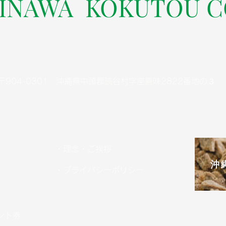
KINAWA KOKUTOU C
株式会社沖縄黒糖
〒904-0301 沖縄県中頭郡読谷村字座喜味2822番地の３
-958-4005（代表）
FAX：098-958
・理念・ご挨拶
沖
・プライバシーポリシー
ント券