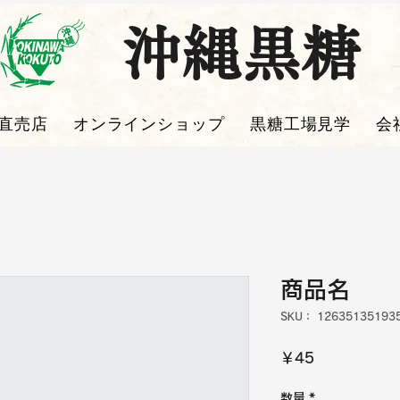
沖縄黒糖
直売店
オンラインショップ
黒糖工場見学
会
商品名
SKU： 12635135193
価
￥45
格
数量
*