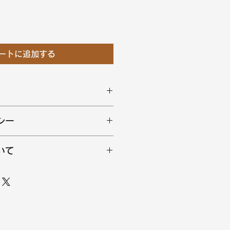
ートに追加する
てください。サイズ、素材、取扱説
シー
徴やおすすめのポイントなどを説明
を入力してください。顧客が商品に
いて
や、不備があった場合に行う手続き
ましょう。内容を明確にすることで
要時間、梱包など、商品の配送に関
得し、安心して商品を購入していた
ください。配送情報を明確にするこ
を獲得し、安心して商品を購入して