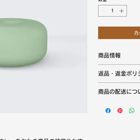
カ
商品情報
商品の詳細を入力し
返品・返金ポリ
明に加え、商品の特
しましょう。
返品・返金ポリシー
商品の配送につ
満足しなかった場合
の手順などを説明し
配送地域、料金、所
顧客からの信頼を獲
する情報を入力して
だけます。
とで顧客からの信頼
いただけます。